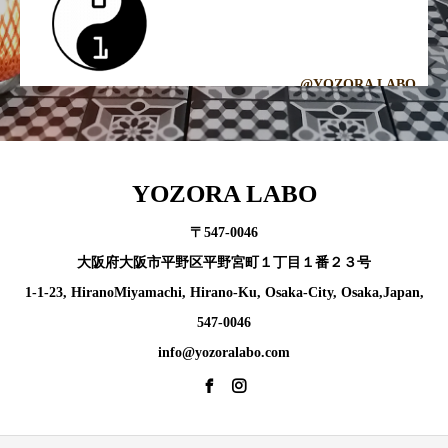
@YOZORA LABO
YOZORA LABO
〒547-0046
大阪府大阪市平野区平野宮町１丁目１番２３号
1-1-23, HiranoMiyamachi, Hirano-Ku, Osaka-City, Osaka,Japan,
547-0046
info@yozoralabo.com