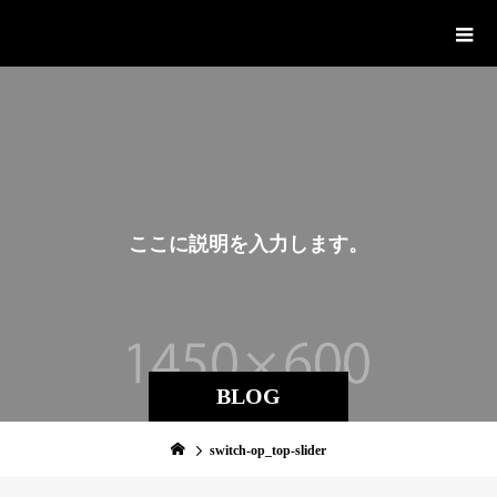
YOZORA LABO
こ
こ
に
説
明
を
入
力
し
ま
す
。
BLOG
switch-op_top-slider