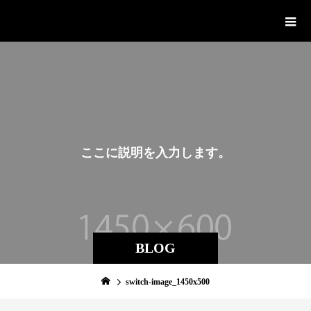
YOZORA LABO
こ
こ
に
説
明
を
入
力
し
ま
す
。
BLOG
switch-image_1450x500